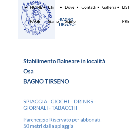
HOME
Chi
Dove
Contatti
Galleria
LIS
-
BAGNO
PAGE
Siamo
Siamo
PRE
TIRSENO
-
Stabilimento Balneare in località
Osa
BAGNO TIRSENO
SPIAGGIA - GIOCHI - DRINKS -
GIORNALI - TABACCHI
Parcheggio Riservato per abbonati,
50 metri dalla spiaggia